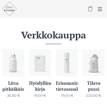
Verkkokauppa
Litra
Hyödyllinen
Erinomainen
Tilava
pitkäikäisyyttä
kirja
tietosanakirja
pussi
30,00
€
19,00
€
79,00
€
220,00
€