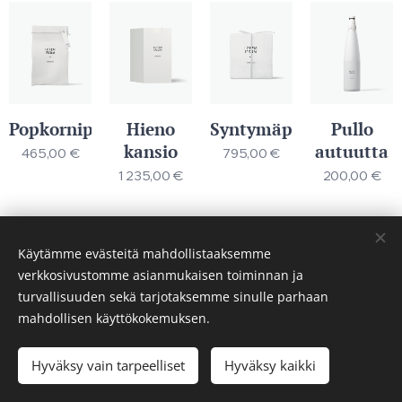
Popkornipakkaus
Hieno
Syntymäpäivälaatikko
Pullo
kansio
autuutta
465,00
€
795,00
€
1 235,00
€
200,00
€
Käytämme evästeitä mahdollistaaksemme
verkkosivustomme asianmukaisen toiminnan ja
turvallisuuden sekä tarjotaksemme sinulle parhaan
Studio Marianne
mahdollisen käyttökokemuksen.
Seerlantie 17, 23310 Taivassalo
p. 050 3433590
Hyväksy vain tarpeelliset
Hyväksy kaikki
Evästeet